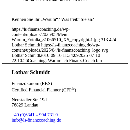
Kennen Sie Ihr „Warum“? Was treibt Sie an?
https://ls-finanzcoaching.de/wp-
content/uploads/2025/05/Mein-
Warum_Fotolia_81066510_XS_copyright-1.jpg
313
424
Lothar Schmidt
https://ls-finanzcoaching.de/wp-
content/uploads/2025/04/ls-finanzcoaching_logo.svg
Lothar Schmidt
2016-09-16 11:34:09
2025-07-10
22:10:56
Coaching: Warum ich Finanz-Coach bin
Lothar Schmidt
Finanzökonom (EBS)
®
Certified Financial Planner (CFP
)
Neustadter Str. 19d
76829 Landau
+49 (0)6341 – 994 731 0
info@ls-finanzcoaching.de