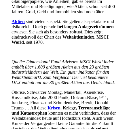
Gläubigerpapiere, wie Anleihen, gab es bereits im
Mittelalter und Beteiligungen, wie Aktien, schon seit 400
Jahren. Gold, Geld und Immobilien sind noch älter.
Aktien
sind vielen suspekt. Sie gelten als spekulativ und
risikoreich. Doch gerade
bei langen Anlagezeiträumen
erwiesen Sie sich als besonders
robust
. Dies zeigt
eindrucksvoll der Chart des
Weltaktienindex, MSCI
World
, seit 1970.
Quelle: Dimensional Fund Advisors. MSCI World Index
enthält über 1.600 größten Aktien aus den 23 größten
Industrieländern der Welt. Ein guter Indikator für den
Weltaktienmarkt. Zum Vergleich: Der viel bekanntere
DAX enthält nur die 30 größten Aktien aus Deutschland.
Ölkrise, Schwarzer Montag, Mauerfall, Asienkrise,
Russlandkrise, Jahr 2000 Panik, Dotcom-Blase, 9/11,
Irakkrieg, Finanz- und Schuldenkrise, Brexit, Donald
Trump … All diese
Krisen
, Kriege, Terroranschläge
und Katastrophen
konnten es nicht verhindern, dass der
Weltaktienindex heute auf Höchstkurs steht. Auch wenn
Kurse der Vergangenheit keine Garantie für die Zukunft
darstellen, der Weltaktienindex erwies sich als
robust
.