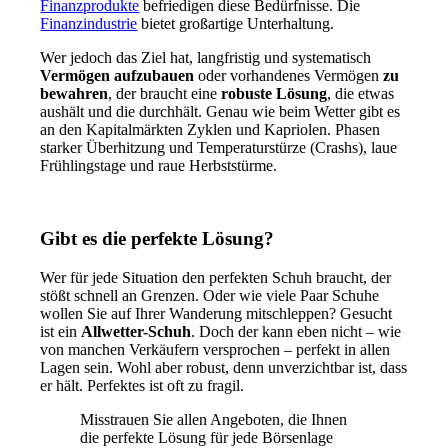
Finanzprodukte
befriedigen diese Bedürfnisse. Die
Finanzindustrie
bietet großartige Unterhaltung.
Wer jedoch das Ziel hat, langfristig und systematisch
Vermögen aufzubauen
oder vorhandenes Vermögen
zu
bewahren
, der braucht eine
robuste Lösung
, die etwas
aushält und die durchhält. Genau wie beim Wetter gibt es
an den Kapitalmärkten Zyklen und Kapriolen. Phasen
starker Überhitzung und Temperaturstürze (Crashs), laue
Frühlingstage und raue Herbststürme.
Gibt es die perfekte Lösung?
Wer für jede Situation den perfekten Schuh braucht, der
stößt schnell an Grenzen. Oder wie viele Paar Schuhe
wollen Sie auf Ihrer Wanderung mitschleppen? Gesucht
ist ein
Allwetter-Schuh
. Doch der kann eben nicht – wie
von manchen Verkäufern versprochen – perfekt in allen
Lagen sein. Wohl aber robust, denn unverzichtbar ist, dass
er hält. Perfektes ist oft zu fragil.
Misstrauen Sie allen Angeboten, die Ihnen
die perfekte Lösung für jede Börsenlage