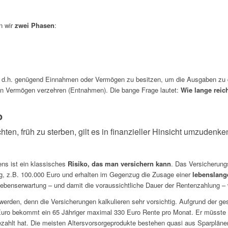
n wir
zwei Phasen
:
sein, d.h. genügend Einnahmen oder Vermögen zu besitzen, um die Ausgaben z
n Vermögen verzehren (Entnahmen). Die bange Frage lautet:
Wie lange reic
o
en, früh zu sterben, gilt es in finanzieller Hinsicht umzudenke
ens ist ein klassisches
Risiko, das man versichern kann
. Das Versicherung
ag, z.B. 100.000 Euro und erhalten im Gegenzug die Zusage einer
lebenslang
 Lebenserwartung – und damit die voraussichtliche Dauer der Rentenzahlung – 
 werden, denn die Versicherungen kalkulieren sehr vorsichtig. Aufgrund der ge
 Euro bekommt ein 65 Jähriger maximal 330 Euro Rente pro Monat. Er müsste 
hlt hat. Die meisten Altersvorsorgeprodukte bestehen quasi aus Sparplänen