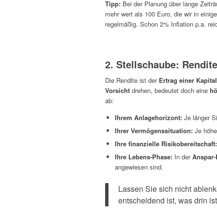
Tipp:
Bei der Planung über lange Zeiträ
mehr wert als 100 Euro, die wir in ein
regelmäßig. Schon 2% Inflation p.a. re
2. Stellschaube: Rendit
Die Rendite ist der
Ertrag einer Kapita
Vorsicht
drehen, bedeutet doch eine
hö
ab:
Ihrem Anlagehorizont:
Je länger Si
Ihrer Vermögenssituation:
Je höher
Ihre finanzielle Risikobereitschaft:
Ihre Lebens-Phase:
In der
Anspar-
angewiesen sind.
Lassen Sie sich nicht ablen
entscheidend ist, was drin ist