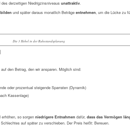
d des derzeitigen Niedrigzinsniveaus
unattraktiv
.
bilden
und später daraus monatlich Beträge
entnehmen
, um die Lücke zu f
Die 3 Hebel in der Ruhestandsplanung
l
 auf den Betrag, den wir ansparen. Möglich sind:
ende oder prozentual steigende Sparraten (Dynamik)
nach Kassenlage)
l erhöhen, so sorgen
niedrigere Entnahmen
dafür,
dass das Vermögen läng
 Schlechtes auf später zu verschieben. Der Preis heißt: Bereuen.