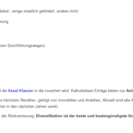
kte“, einige staatlich gefördert, andere nicht:
erung
versen Durchführungswegen)
d die
Asset-Klassen
in die investiert wird. Kalkulierbare Erträge bieten nur
Anl
ie höchsten Renditen, gefolgt von Immobilien und Anleihen. Aktuell sind alle 
iten in den nächsten Jahren senkt.
 der Risikostreuung:
Diversifikation ist der beste und kostengünstigste 