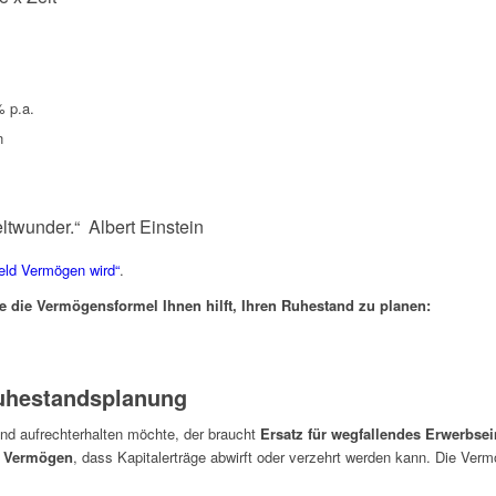
 p.a.
n
eltwunder.“ Albert Einstein
eld Vermögen wird“
.
e die Vermögensformel Ihnen hilft, Ihren Ruhestand zu planen:
Ruhestandsplanung
d aufrechterhalten möchte, der braucht
Ersatz für wegfallendes Erwerbs
s Vermögen
, dass Kapitalerträge abwirft oder verzehrt werden kann. Die Verm