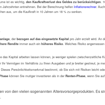
ume ist es wichtig,
den Kaufkraftverlust des Geldes zu berücksichtigen
. 1
igen Jahrzehnten entnehmen. Bei der Berechnung helfen
Inflationsrechner
. Auch
ichen aus, um die Kaufkraft in 10 Jahren um 18 % zu senken.
e
lanlage
, der
bezogen auf das eingesetzte Kapital
pro Jahr erzielt wird. An 
here Rendite
immer auch ein
höheres Risiko
. Welches Risiko angemessen 
e das Kapital arbeiten lassen können, je weniger spielen zwischenzeitliche 
 Ihr Vermögen im Verhältnis zu Ihren Ausgaben und je breiter gestreut, je me
Dieses Persönlichkeitsmerkmal bestimmt, ob Sie sich mit Risiken leicht ode
Phase
können Sie mutiger investieren als in der
Renten-Phase
, wenn Sie au
ken von den vielen sogenannten Altersvorsorgeprodukten. Es s
.