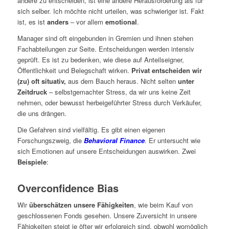
andere zu entscheiden, ist eine andere Herausforderung als für
sich selber. Ich möchte nicht urteilen, was schwieriger ist. Fakt
ist, es ist
anders
– vor allem
emotional
.
Manager sind oft eingebunden in Gremien und ihnen stehen
Fachabteilungen zur Seite. Entscheidungen werden intensiv
geprüft. Es ist zu bedenken, wie diese auf Anteilseigner,
Öffentlichkeit und Belegschaft wirken.
Privat entscheiden wir
(zu) oft situativ,
aus dem Bauch heraus. Nicht selten
unter
Zeitdruck
– selbstgemachter Stress, da wir uns keine Zeit
nehmen, oder bewusst herbeigeführter Stress durch Verkäufer,
die uns drängen.
Die Gefahren sind vielfältig. Es gibt einen eigenen
Forschungszweig, die
Behavioral Finance
.
Er untersucht wie
sich Emotionen auf unsere Entscheidungen auswirken. Zwei
Beispiele
:
Overconfidence Bias
Wir
überschätzen unsere Fähigkeiten
, wie beim Kauf von
geschlossenen Fonds gesehen. Unsere Zuversicht in unsere
Fähigkeiten steigt je öfter wir erfolgreich sind, obwohl womöglich